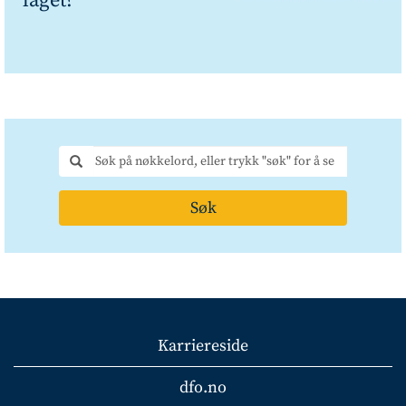
laget?
Søk
Karriereside
dfo.no