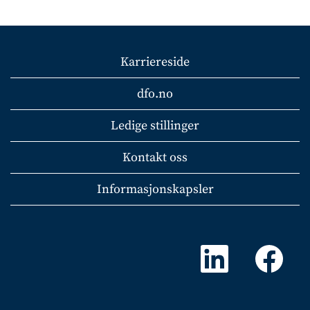
Karriereside
dfo.no
Ledige stillinger
Kontakt oss
Informasjonskapsler
Å
Å
p
p
n
n
e
e
s
s
i
i