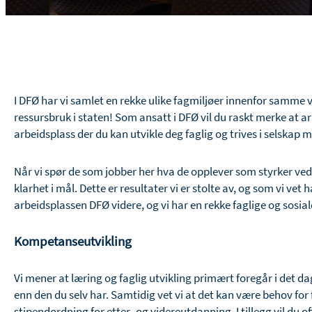
I DFØ har vi samlet en rekke ulike fagmiljøer innenfor samme v
ressursbruk i staten! Som ansatt i DFØ vil du raskt merke at 
arbeidsplass der du kan utvikle deg faglig og trives i selskap 
Når vi spør de som jobber her hva de opplever som styrker ved 
klarhet i mål. Dette er resultater vi er stolte av, og som vi v
arbeidsplassen DFØ videre, og vi har en rekke faglige og sosiale 
Kompetanseutvikling
Vi mener at læring og faglig utvikling primært foregår i de
enn den du selv har. Samtidig vet vi at det kan være behov for 
stipendordning for etter- og videreutdanning. I tillegg vil du o