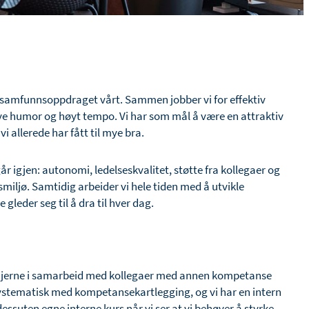
for samfunnsoppdraget vårt. Sammen jobber vi for effektiv
mye humor og høyt tempo. Vi har som mål å være en attraktiv
i allerede har fått til mye bra.
r igjen: autonomi, ledelseskvalitet, støtte fra kollegaer og
smiljø. Samtidig arbeider vi hele tiden med å utvikle
 gleder seg til å dra til hver dag.
r, gjerne i samarbeid med kollegaer med annen kompetanse
vi systematisk med kompetansekartlegging, og vi har en intern
dessuten egne interne kurs når vi ser at vi behøver å styrke