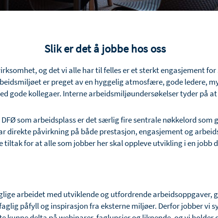
Slik er det å jobbe hos oss
irksomhet, og det vi alle har til felles er et sterkt engasjement 
arbeidsmiljøet er preget av en hyggelig atmosfære, gode ledere, 
med gode kollegaer. Interne arbeidsmiljøundersøkelser tyder på at v
DFØ som arbeidsplass er det særlig fire sentrale nøkkelord som gå
et har direkte påvirkning på både prestasjon, engasjement og arbeid
tiltak for at alle som jobber her skal oppleve utvikling i en jobb de
t daglige arbeidet med utviklende og utfordrende arbeidsoppgave
faglig påfyll og inspirasjon fra eksterne miljøer. Derfor jobber 
fte kunne delta på webinarer, faglunsjer og liknende, og vi holder 