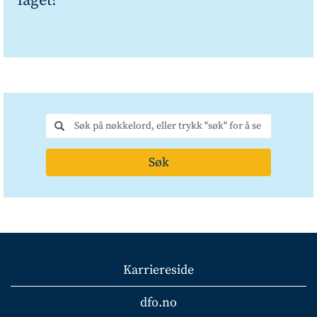
laget?
Søk
Karriereside
dfo.no